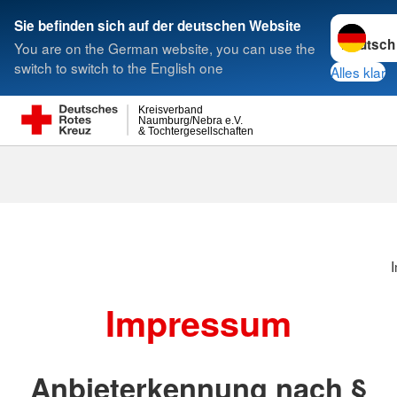
Sprache w
Sie befinden sich auf der deutschen Website
You are on the German website, you can use the
Suche
switch to switch to the English one
Alles klar
Kreisverband
Naumburg/Nebra e.V.
& Tochtergesellschaften
Impressum
Anbieterkennung nach §