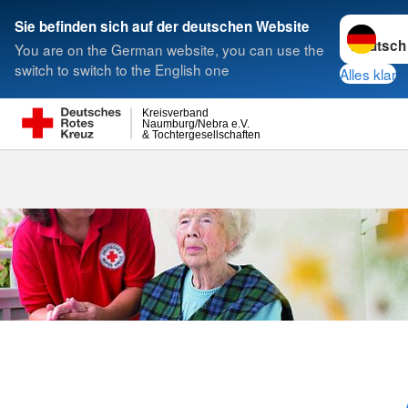
Sprache w
Sie befinden sich auf der deutschen Website
You are on the German website, you can use the
Suche
switch to switch to the English one
Alles klar
Kreisverband
Naumburg/Nebra e.V.
& Tochtergesellschaften
Für Pflegekrä