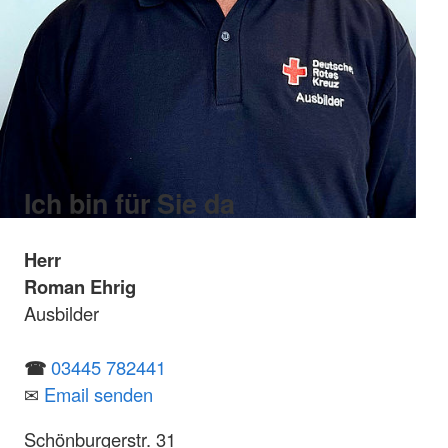
Ich bin für Sie da
Herr
Roman Ehrig
Ausbilder
☎
03445 782441
✉
Email senden
Schönburgerstr. 31